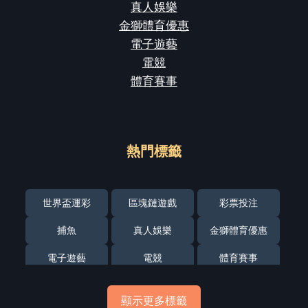
真人娛樂
金獅體育優惠
電子遊藝
電競
體育賽事
熱門標籤
世界盃運彩
區塊鏈遊戲
彩票投注
捕魚
真人娛樂
金獅體育優惠
電子遊藝
電競
體育賽事
顯示更多標籤