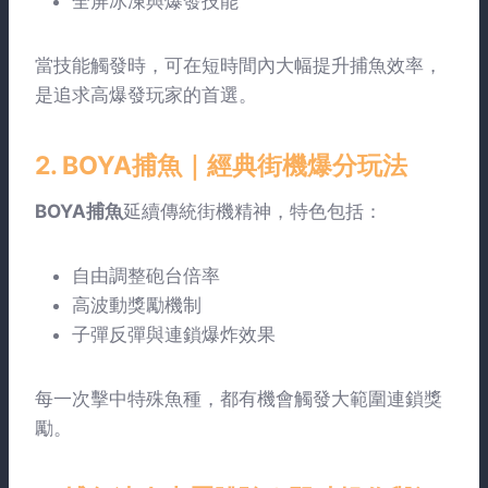
全屏冰凍與爆發技能
當技能觸發時，可在短時間內大幅提升捕魚效率，
是追求高爆發玩家的首選。
2. BOYA捕魚｜經典街機爆分玩法
BOYA捕魚
延續傳統街機精神，特色包括：
自由調整砲台倍率
高波動獎勵機制
子彈反彈與連鎖爆炸效果
每一次擊中特殊魚種，都有機會觸發大範圍連鎖獎
勵。