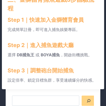
程
Step 1｜快速加入金獅體育會員
完成簡單註冊，即可進入捕魚娛樂專區。
Step 2｜進入捕魚遊戲大廳
選擇
DB捕魚王
或
BOYA捕魚
，開啟街機挑戰。
Step 3｜調整砲台開始捕魚
設定倍率、鎖定目標魚群，享受連續爆分的快感。
Search