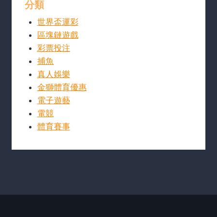
分類
世界盃運彩
區塊鏈遊戲
彩票投注
捕魚
真人娛樂
金獅體育優惠
電子遊藝
電競
體育賽事