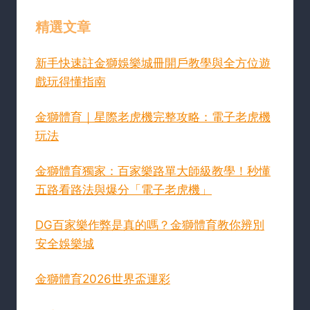
精選文章
新手快速註金獅娛樂城冊開戶教學與全方位遊
戲玩得懂指南
金獅體育｜星際老虎機完整攻略：電子老虎機
玩法
金獅體育獨家：百家樂路單大師級教學！秒懂
五路看路法與爆分「電子老虎機」
DG百家樂作弊是真的嗎？金獅體育教你辨別
安全娛樂城
金獅體育2026世界盃運彩