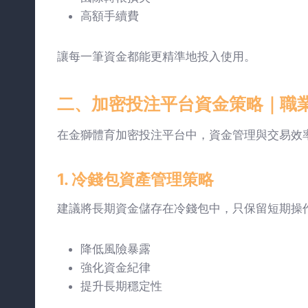
高額手續費
讓每一筆資金都能更精準地投入使用。
二、加密投注平台資金策略｜職
在金獅體育加密投注平台中，資金管理與交易效
1. 冷錢包資產管理策略
建議將長期資金儲存在冷錢包中，只保留短期操
降低風險暴露
強化資金紀律
提升長期穩定性