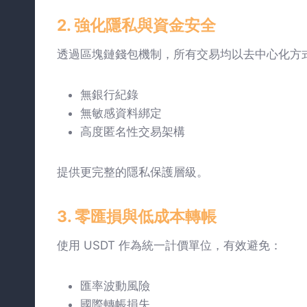
2. 強化隱私與資金安全
透過區塊鏈錢包機制，所有交易均以去中心化方
無銀行紀錄
無敏感資料綁定
高度匿名性交易架構
提供更完整的隱私保護層級。
3. 零匯損與低成本轉帳
使用 USDT 作為統一計價單位，有效避免：
匯率波動風險
國際轉帳損失