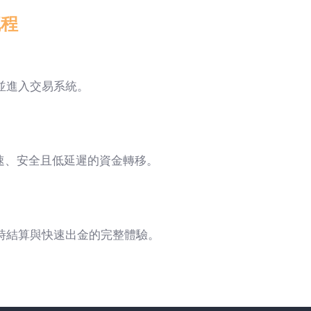
流程
並進入交易系統。
現快速、安全且低延遲的資金轉移。
時結算與快速出金的完整體驗。