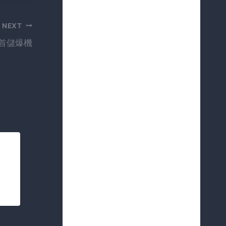
NEXT
首儲爆機