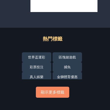
熱門標籤
世界盃運彩
區塊鏈遊戲
彩票投注
捕魚
真人娛樂
金獅體育優惠
電子遊藝
電競
顯示更多標籤
體育賽事