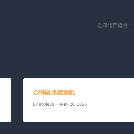
金獅體育優惠：
金獅區塊鏈遊戲
By
apple88
May 28, 2026