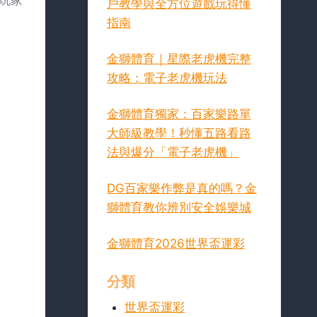
戶教學與全方位遊戲玩得懂
指南
金獅體育｜星際老虎機完整
攻略：電子老虎機玩法
金獅體育獨家：百家樂路單
大師級教學！秒懂五路看路
法與爆分「電子老虎機」
DG百家樂作弊是真的嗎？金
獅體育教你辨別安全娛樂城
金獅體育2026世界盃運彩
分類
世界盃運彩