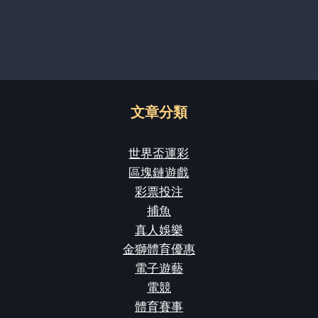
文章分類
世界盃運彩
區塊鏈遊戲
彩票投注
捕魚
真人娛樂
金獅體育優惠
電子遊藝
電競
體育賽事