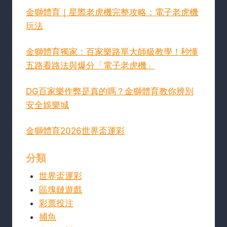
金獅體育｜星際老虎機完整攻略：電子老虎機
玩法
金獅體育獨家：百家樂路單大師級教學！秒懂
五路看路法與爆分「電子老虎機」
DG百家樂作弊是真的嗎？金獅體育教你辨別
安全娛樂城
金獅體育2026世界盃運彩
分類
世界盃運彩
區塊鏈遊戲
彩票投注
捕魚