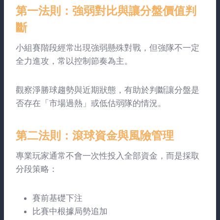
第一法則：強弱對比與讓分盤價值判
斷
小組賽階段經常出現強弱懸殊對戰，但強隊不一定
全力進攻，常以控制節奏為主。
觀察淨勝球趨勢與近期狀態，有助於判斷讓分盤是
否存在「市場過熱」或低估弱隊的情況。
第二法則：滾球資金與風險管理
專業玩家通常不會一次性投入全部資金，而是採取
分段策略：
賽前基礎下注
比賽中根據局勢追加