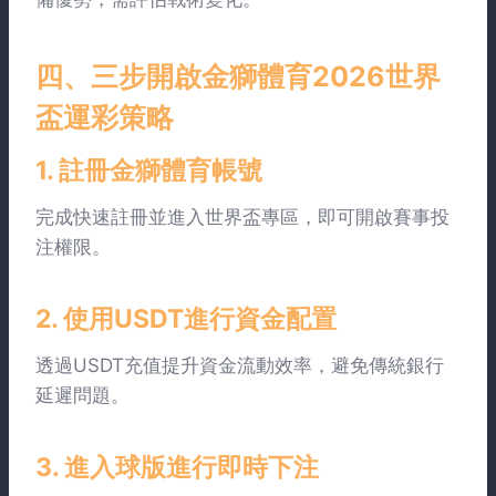
四、三步開啟金獅體育2026世界
盃運彩策略
1. 註冊金獅體育帳號
完成快速註冊並進入世界盃專區，即可開啟賽事投
注權限。
2. 使用USDT進行資金配置
透過USDT充值提升資金流動效率，避免傳統銀行
延遲問題。
3. 進入球版進行即時下注