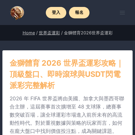
Skip
to
登入
報名
content
Home
/
世界盃運彩
/
金獅體育2026世界盃運彩
金獅體育 2026 世界盃運彩攻略｜
頂級盤口、即時滾球與USDT閃電
派彩完整解析
2026 年 FIFA 世界盃將由美國、加拿大與墨西哥聯
合主辦，這屆賽事首次擴增至 48 支球隊，總賽事
數突破百場，讓全球運彩市場進入前所未有的高流
動性時代。對於重視數據與策略的玩家而言，如何
在龐大盤口中找到價值投注點，成為關鍵課題。