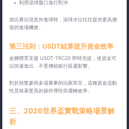
利用滾球盤口進行對沖
當比賽出現意外進球時，滾球水位往往提供更高價
值的進場機會。
第三法則：USDT結算提升資金效率
金獅體育支援 USDT-TRC20 即時充提，使資金可
以快速進出，不受傳統銀行延遲影響。
對於頻繁參與多場賽事的玩家而言，這種資金流動
性意味著更高的操作彈性與週轉效率。
三、2026世界盃實戰策略場景解
析