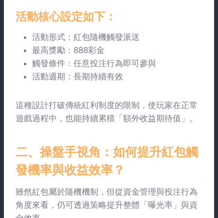
活動核心設定如下：
活動形式：紅包隨機觸發派送
最高獎勵：888彩金
觸發條件：任意投注行為即可參與
活動週期：長期持續有效
這種設計打破傳統紅利制度的限制，使玩家在正常
遊戲過程中，也能持續累積「額外收益期待值」。
二、操盤手視角：如何提升紅包觸
發機率與收益效率？
雖然紅包屬於隨機機制，但從資金管理與投注行為
角度來看，仍可透過策略提升整體「曝光率」與資
金效率。