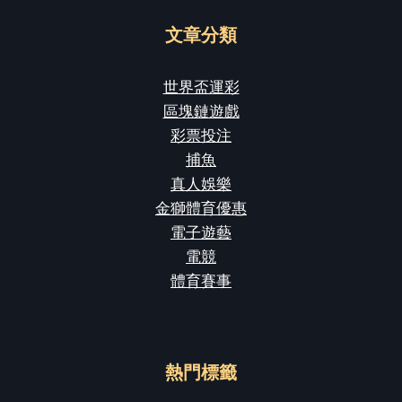
文章分類
世界盃運彩
區塊鏈遊戲
彩票投注
捕魚
真人娛樂
金獅體育優惠
電子遊藝
電競
體育賽事
熱門標籤