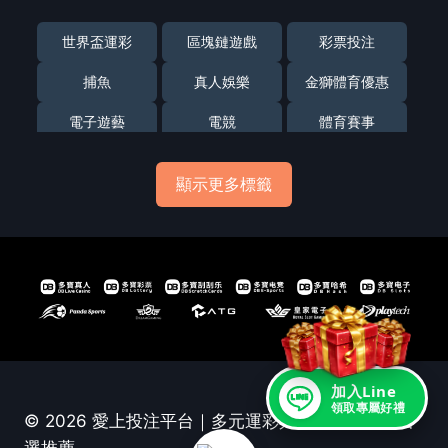
世界盃運彩
區塊鏈遊戲
彩票投注
捕魚
真人娛樂
金獅體育優惠
電子遊藝
電競
體育賽事
顯示更多標籤
加入Line
領取專屬好禮
© 2026 愛上投注平台｜多元運彩與線上博弈娛樂首