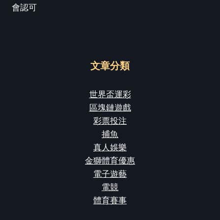
會認可
文章分類
世界盃運彩
區塊鏈遊戲
彩票投注
捕魚
真人娛樂
金獅體育優惠
電子遊藝
電競
體育賽事