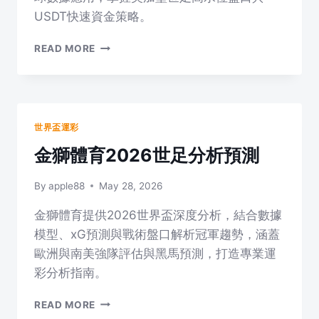
USDT快速資金策略。
金
READ MORE
獅
體
育
世
界
世界盃運彩
盃
大
金獅體育2026世足分析預測
小
分
By
apple88
May 28, 2026
金獅體育提供2026世界盃深度分析，結合數據
模型、xG預測與戰術盤口解析冠軍趨勢，涵蓋
歐洲與南美強隊評估與黑馬預測，打造專業運
彩分析指南。
金
READ MORE
獅