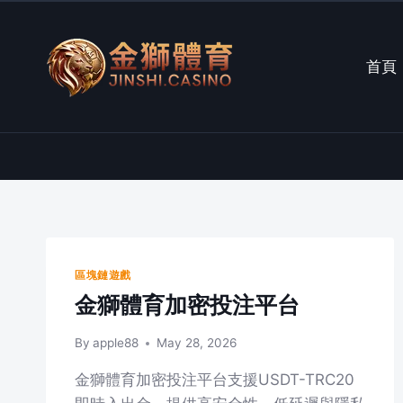
Skip
to
content
首頁
區塊鏈遊戲
金獅體育加密投注平台
By
apple88
May 28, 2026
金獅體育加密投注平台支援USDT-TRC20