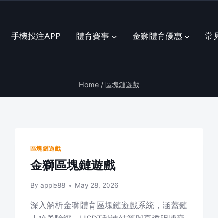
手機投注APP
體育賽事
金獅體育優惠
常
Home
/
區塊鏈遊戲
區塊鏈遊戲
金獅區塊鏈遊戲
By
apple88
May 28, 2026
深入解析金獅體育區塊鏈遊戲系統，涵蓋鏈