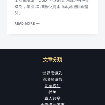
上哈希驗證、USDT秒速結算與高透明博弈
機制，掌握2026數位資產博弈與理財新趨
勢。
金
READ MORE
獅
區
塊
鏈
遊
戲
文章分類
世界盃運彩
區塊鏈遊戲
彩票投注
捕魚
真人娛樂
金獅體育優惠