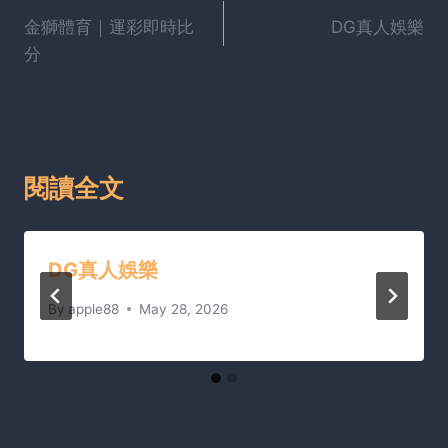
金獅體育｜運彩即時比
DG真人娛樂
navigation
分
閱讀全文
DG真人娛樂
By
apple88
May 28, 2026