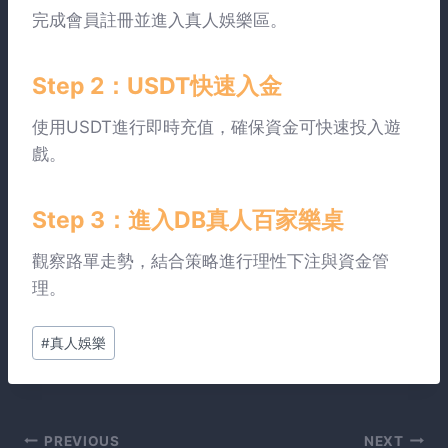
完成會員註冊並進入真人娛樂區。
Step 2：USDT快速入金
使用USDT進行即時充值，確保資金可快速投入遊
戲。
Step 3：進入DB真人百家樂桌
觀察路單走勢，結合策略進行理性下注與資金管
理。
Post
#
真人娛樂
Tags:
Post
PREVIOUS
NEXT