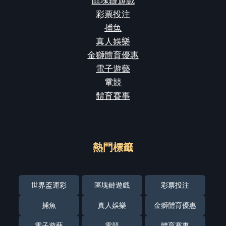
區塊鏈遊戲
彩票投注
捕魚
真人娛樂
金獅體育優惠
電子遊藝
電競
體育賽事
熱門標籤
世界盃運彩
區塊鏈遊戲
彩票投注
捕魚
真人娛樂
金獅體育優惠
電子遊藝
電競
體育賽事